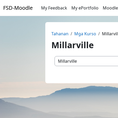
Lumaktaw patungo sa pangunahing nilalaman
FSD-Moodle
My Feedback
My ePortfolio
Moodle
Tahanan
Mga Kurso
Millarvil
Millarville
Mga kategoriya ng kurso