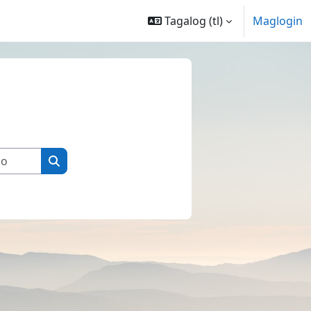
Tagalog ‎(tl)‎
Maglogin
Maghanap sa mga kurso
Maghanap sa mga kurso