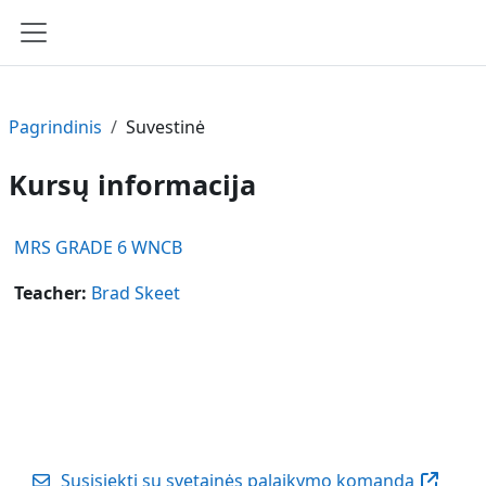
Pereiti į pagrindinį turinį
Šoninis skydelis
Pagrindinis
Suvestinė
Kursų informacija
MRS GRADE 6 WNCB
Teacher:
Brad Skeet
Susisiekti su svetainės palaikymo komanda