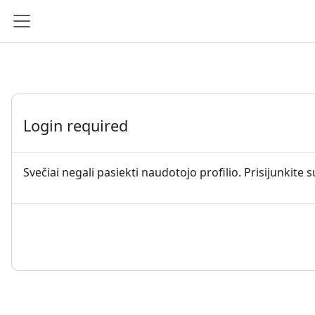
Pereiti į pagrindinį turinį
Šoninis skydelis
Login required
Svečiai negali pasiekti naudotojo profilio. Prisijunkite 