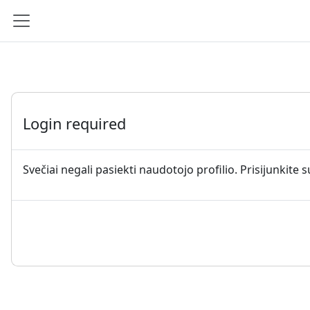
Pereiti į pagrindinį turinį
Šoninis skydelis
Login required
Svečiai negali pasiekti naudotojo profilio. Prisijunkite 