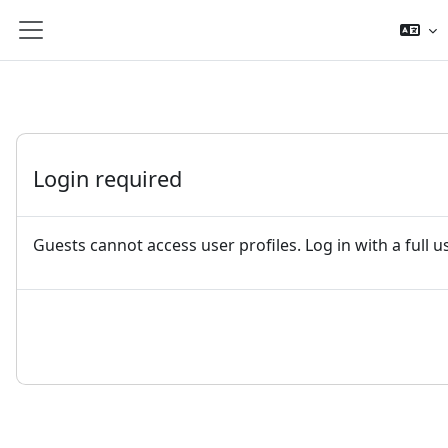
Lumaktaw patungo sa pangunahing nilalaman
Side panel
Login required
Guests cannot access user profiles. Log in with a full 