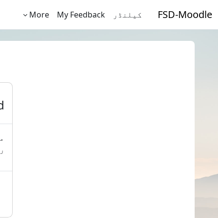
صل مواد کی طرف جائیں
FSD-Moodle
کیلنڈر
My Feedback
More
d
مہ
رک