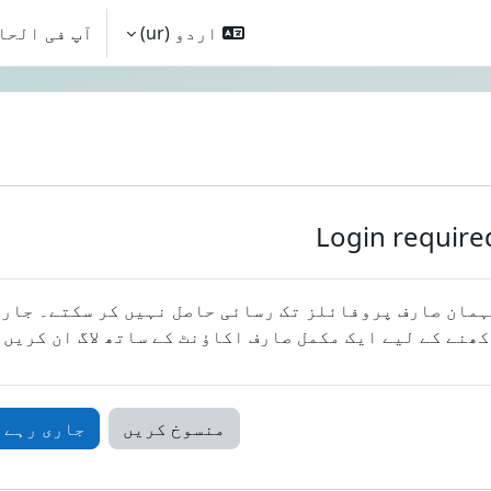
اردو ‎(ur)‎
آپ فی الحا
Login require
مان صارف پروفائلز تک رسائی حاصل نہیں کر سکتے۔ جار
ھنے کے لیے ایک مکمل صارف اکاؤنٹ کے ساتھ لاگ ان کریں۔
منسوخ کریں
جاری رہے