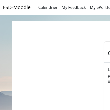
Passer au contenu principal
FSD-Moodle
Calendrier
My Feedback
My ePortfo
L
p
u