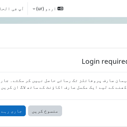
اردو ‎(ur)‎
آپ فی الحا
Login require
مان صارف پروفائلز تک رسائی حاصل نہیں کر سکتے۔ جار
ھنے کے لیے ایک مکمل صارف اکاؤنٹ کے ساتھ لاگ ان کریں۔
منسوخ کریں
جاری رہے