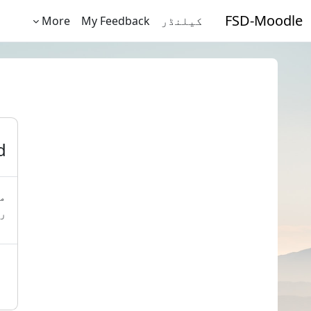
صل مواد کی طرف جائیں
FSD-Moodle
کیلنڈر
My Feedback
More
d
مہ
رک