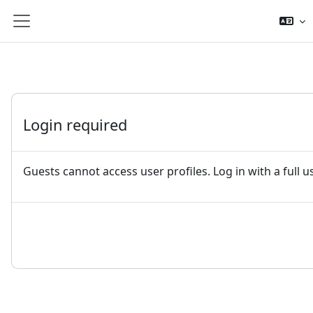
Lumaktaw patungo sa pangunahing nilalaman
Side panel
Login required
Guests cannot access user profiles. Log in with a full 