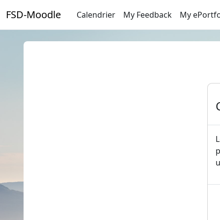
Passer au contenu principal
FSD-Moodle
Calendrier
My Feedback
My ePortfo
L
p
u