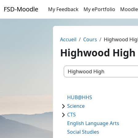
Passer au contenu principal
FSD-Moodle
My Feedback
My ePortfolio
Moodle
Accueil
Cours
Highwood Hig
Highwood High
Catégories de cours
HUB@HHS
Science
CTS
English Language Arts
Social Studies