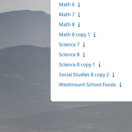
Math 6
Math 7
Math 8
Math 8 copy 1
Science 7
Science 8
Science 8 copy 1
Social Studies 8 copy 2
Westmount School Foods