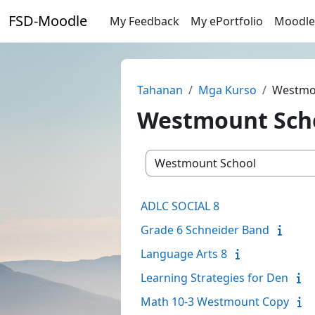
Lumaktaw patungo sa pangunahing nilalaman
FSD-Moodle
My Feedback
My ePortfolio
Moodle
Tahanan
Mga Kurso
Westmo
Westmount Sch
Mga kategoriya ng kurso
ADLC SOCIAL 8
Grade 6 Schneider Band
Language Arts 8
Learning Strategies for Den
Math 10-3 Westmount Copy