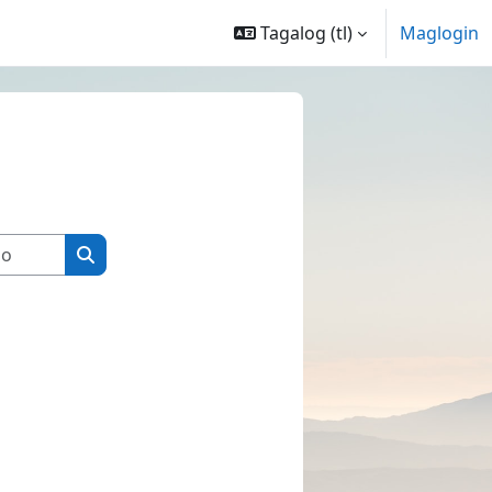
Tagalog ‎(tl)‎
Maglogin
Maghanap sa mga kurso
Maghanap sa mga kurso